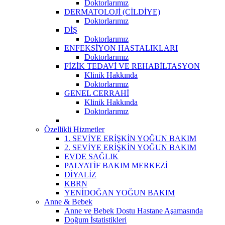
Doktorlarımız
DERMATOLOJİ (CİLDİYE)
Doktorlarımız
DİŞ
Doktorlarımız
ENFEKSİYON HASTALIKLARI
Doktorlarımız
FİZİK TEDAVİ VE REHABİLTASYON
Klinik Hakkında
Doktorlarımız
GENEL CERRAHİ
Klinik Hakkında
Doktorlarımız
Özellikli Hizmetler
1. SEVİYE ERİŞKİN YOĞUN BAKIM
2. SEVİYE ERİŞKİN YOĞUN BAKIM
EVDE SAĞLIK
PALYATİF BAKIM MERKEZİ
DİYALİZ
KBRN
YENİDOĞAN YOĞUN BAKIM
Anne & Bebek
Anne ve Bebek Dostu Hastane Aşamasında
Doğum İstatistikleri