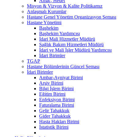
Amaç, Hedef
Misyon & Vizyon & Kalite Politikamız
Anlaşmalı Kurumlar
Hastane Genel Yönetim Organizasyon Şeması
Hastane Yönetimi
Başhekim
Başhekim Yardımcısı
İdari Mali Hizmetler Müdürü
Sağlık Bakım Hizmetleri Müdürü
İdari ve Mali İşler Müdürü Yardımcısı
İdari Birimler
TGAP
Hastane Bölümlerinin Güncel Şeması
İdari Birimler
Ambar-Ayniyat Birimi
Arşiv Birimi
Bilgi İşlem Birimi
Eğitim Birimi
Enfeksiyon Birimi
Faturalama Birimi
Gelir Tahakkuk
Gider Tahakkuk
Hasta Hakları Birimi
İstatistik Birimi