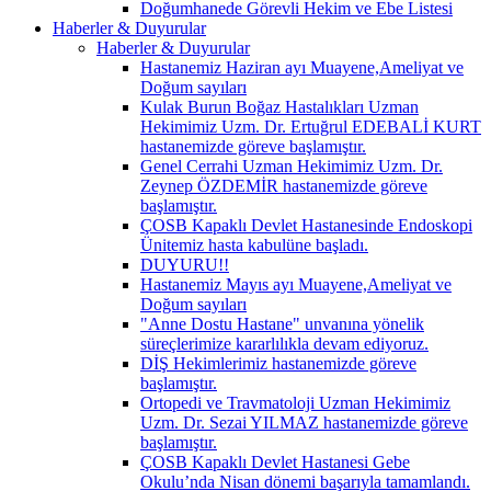
Doğumhanede Görevli Hekim ve Ebe Listesi
Haberler & Duyurular
Haberler & Duyurular
Hastanemiz Haziran ayı Muayene,Ameliyat ve
Doğum sayıları
Kulak Burun Boğaz Hastalıkları Uzman
Hekimimiz Uzm. Dr. Ertuğrul EDEBALİ KURT
hastanemizde göreve başlamıştır.
Genel Cerrahi Uzman Hekimimiz Uzm. Dr.
Zeynep ÖZDEMİR hastanemizde göreve
başlamıştır.
ÇOSB Kapaklı Devlet Hastanesinde Endoskopi
Ünitemiz hasta kabulüne başladı.
DUYURU!!
Hastanemiz Mayıs ayı Muayene,Ameliyat ve
Doğum sayıları
"Anne Dostu Hastane" unvanına yönelik
süreçlerimize kararlılıkla devam ediyoruz.
DİŞ Hekimlerimiz hastanemizde göreve
başlamıştır.
Ortopedi ve Travmatoloji Uzman Hekimimiz
Uzm. Dr. Sezai YILMAZ hastanemizde göreve
başlamıştır.
ÇOSB Kapaklı Devlet Hastanesi Gebe
Okulu’nda Nisan dönemi başarıyla tamamlandı.