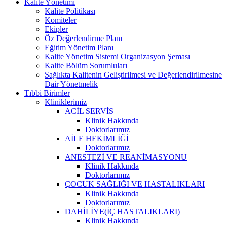
Kalite Yönetimi
Kalite Politikası
Komiteler
Ekipler
Öz Değerlendirme Planı
Eğitim Yönetim Planı
Kalite Yönetim Sistemi Organizasyon Şeması
Kalite Bölüm Sorumluları
Sağlıkta Kalitenin Geliştirilmesi ve Değerlendirilmesine
Dair Yönetmelik
Tıbbi Birimler
Kliniklerimiz
ACİL SERVİS
Klinik Hakkında
Doktorlarımız
AİLE HEKİMLİĞİ
Doktorlarımız
ANESTEZİ VE REANİMASYONU
Klinik Hakkında
Doktorlarımız
ÇOCUK SAĞLIĞI VE HASTALIKLARI
Klinik Hakkında
Doktorlarımız
DAHİLİYE(İÇ HASTALIKLARI)
Klinik Hakkında