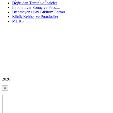
Doğrudan Temin ve İhaleler
Laboratuvar Sonuç ve Pacs....
İstenmeyen Olay Bildirim Formu
Klinik Rehber ve Protokoller
MHRS
2026
×