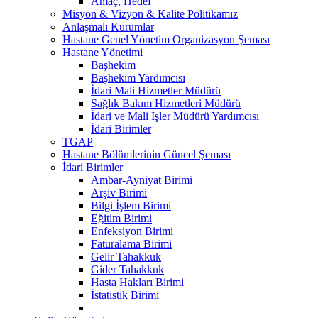
Amaç, Hedef
Misyon & Vizyon & Kalite Politikamız
Anlaşmalı Kurumlar
Hastane Genel Yönetim Organizasyon Şeması
Hastane Yönetimi
Başhekim
Başhekim Yardımcısı
İdari Mali Hizmetler Müdürü
Sağlık Bakım Hizmetleri Müdürü
İdari ve Mali İşler Müdürü Yardımcısı
İdari Birimler
TGAP
Hastane Bölümlerinin Güncel Şeması
İdari Birimler
Ambar-Ayniyat Birimi
Arşiv Birimi
Bilgi İşlem Birimi
Eğitim Birimi
Enfeksiyon Birimi
Faturalama Birimi
Gelir Tahakkuk
Gider Tahakkuk
Hasta Hakları Birimi
İstatistik Birimi