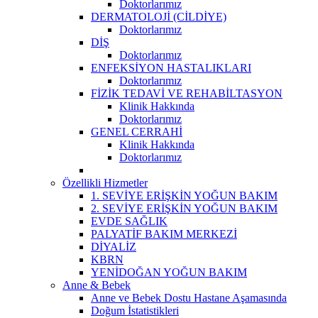
Doktorlarımız
DERMATOLOJİ (CİLDİYE)
Doktorlarımız
DİŞ
Doktorlarımız
ENFEKSİYON HASTALIKLARI
Doktorlarımız
FİZİK TEDAVİ VE REHABİLTASYON
Klinik Hakkında
Doktorlarımız
GENEL CERRAHİ
Klinik Hakkında
Doktorlarımız
Özellikli Hizmetler
1. SEVİYE ERİŞKİN YOĞUN BAKIM
2. SEVİYE ERİŞKİN YOĞUN BAKIM
EVDE SAĞLIK
PALYATİF BAKIM MERKEZİ
DİYALİZ
KBRN
YENİDOĞAN YOĞUN BAKIM
Anne & Bebek
Anne ve Bebek Dostu Hastane Aşamasında
Doğum İstatistikleri