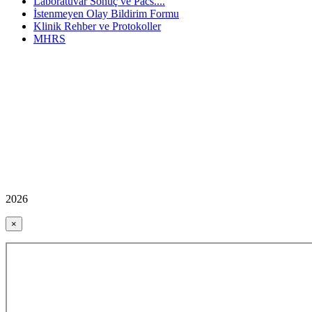
Laboratuvar Sonuç ve Pacs....
İstenmeyen Olay Bildirim Formu
Klinik Rehber ve Protokoller
MHRS
2026
×