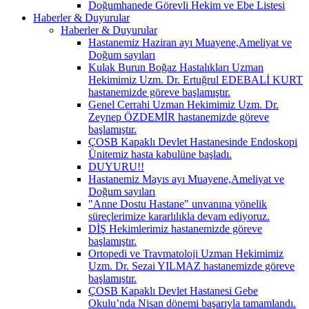
Doğumhanede Görevli Hekim ve Ebe Listesi
Haberler & Duyurular
Haberler & Duyurular
Hastanemiz Haziran ayı Muayene,Ameliyat ve
Doğum sayıları
Kulak Burun Boğaz Hastalıkları Uzman
Hekimimiz Uzm. Dr. Ertuğrul EDEBALİ KURT
hastanemizde göreve başlamıştır.
Genel Cerrahi Uzman Hekimimiz Uzm. Dr.
Zeynep ÖZDEMİR hastanemizde göreve
başlamıştır.
ÇOSB Kapaklı Devlet Hastanesinde Endoskopi
Ünitemiz hasta kabulüne başladı.
DUYURU!!
Hastanemiz Mayıs ayı Muayene,Ameliyat ve
Doğum sayıları
"Anne Dostu Hastane" unvanına yönelik
süreçlerimize kararlılıkla devam ediyoruz.
DİŞ Hekimlerimiz hastanemizde göreve
başlamıştır.
Ortopedi ve Travmatoloji Uzman Hekimimiz
Uzm. Dr. Sezai YILMAZ hastanemizde göreve
başlamıştır.
ÇOSB Kapaklı Devlet Hastanesi Gebe
Okulu’nda Nisan dönemi başarıyla tamamlandı.