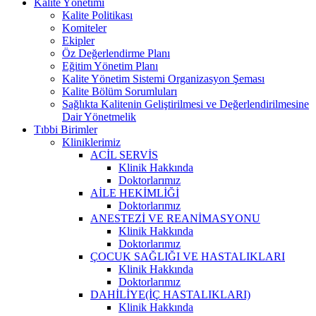
Kalite Yönetimi
Kalite Politikası
Komiteler
Ekipler
Öz Değerlendirme Planı
Eğitim Yönetim Planı
Kalite Yönetim Sistemi Organizasyon Şeması
Kalite Bölüm Sorumluları
Sağlıkta Kalitenin Geliştirilmesi ve Değerlendirilmesine
Dair Yönetmelik
Tıbbi Birimler
Kliniklerimiz
ACİL SERVİS
Klinik Hakkında
Doktorlarımız
AİLE HEKİMLİĞİ
Doktorlarımız
ANESTEZİ VE REANİMASYONU
Klinik Hakkında
Doktorlarımız
ÇOCUK SAĞLIĞI VE HASTALIKLARI
Klinik Hakkında
Doktorlarımız
DAHİLİYE(İÇ HASTALIKLARI)
Klinik Hakkında