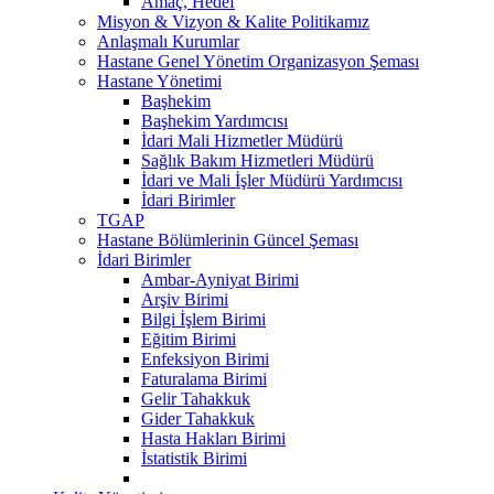
Amaç, Hedef
Misyon & Vizyon & Kalite Politikamız
Anlaşmalı Kurumlar
Hastane Genel Yönetim Organizasyon Şeması
Hastane Yönetimi
Başhekim
Başhekim Yardımcısı
İdari Mali Hizmetler Müdürü
Sağlık Bakım Hizmetleri Müdürü
İdari ve Mali İşler Müdürü Yardımcısı
İdari Birimler
TGAP
Hastane Bölümlerinin Güncel Şeması
İdari Birimler
Ambar-Ayniyat Birimi
Arşiv Birimi
Bilgi İşlem Birimi
Eğitim Birimi
Enfeksiyon Birimi
Faturalama Birimi
Gelir Tahakkuk
Gider Tahakkuk
Hasta Hakları Birimi
İstatistik Birimi