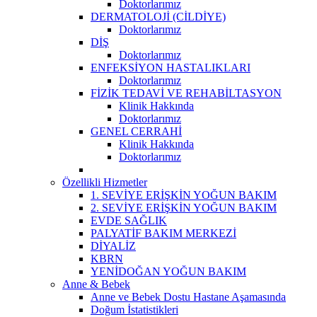
Doktorlarımız
DERMATOLOJİ (CİLDİYE)
Doktorlarımız
DİŞ
Doktorlarımız
ENFEKSİYON HASTALIKLARI
Doktorlarımız
FİZİK TEDAVİ VE REHABİLTASYON
Klinik Hakkında
Doktorlarımız
GENEL CERRAHİ
Klinik Hakkında
Doktorlarımız
Özellikli Hizmetler
1. SEVİYE ERİŞKİN YOĞUN BAKIM
2. SEVİYE ERİŞKİN YOĞUN BAKIM
EVDE SAĞLIK
PALYATİF BAKIM MERKEZİ
DİYALİZ
KBRN
YENİDOĞAN YOĞUN BAKIM
Anne & Bebek
Anne ve Bebek Dostu Hastane Aşamasında
Doğum İstatistikleri