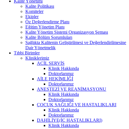
Kalite Yönetimi
Kalite Politikası
Komiteler
Ekipler
Öz Değerlendirme Planı
Eğitim Yönetim Planı
Kalite Yönetim Sistemi Organizasyon Şeması
Kalite Bölüm Sorumluları
Sağlıkta Kalitenin Geliştirilmesi ve Değerlendirilmesine
Dair Yönetmelik
Tıbbi Birimler
Kliniklerimiz
ACİL SERVİS
Klinik Hakkında
Doktorlarımız
AİLE HEKİMLİĞİ
Doktorlarımız
ANESTEZİ VE REANİMASYONU
Klinik Hakkında
Doktorlarımız
ÇOCUK SAĞLIĞI VE HASTALIKLARI
Klinik Hakkında
Doktorlarımız
DAHİLİYE(İÇ HASTALIKLARI)
Klinik Hakkında