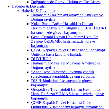
Doğumhanede Görevli Hekim ve Ebe Listesi
Haberler & Duyurular
Haberler & Duyurular
Hastanemiz Haziran ayı Muayene,Ameliyat ve
Doğum sayıları
Kulak Burun Boğaz Hastalıkları Uzman
Hekimimiz Uzm. Dr. Ertuğrul EDEBALİ KURT
hastanemizde göreve başlamıştır.
Genel Cerrahi Uzman Hekimimiz Uzm. Dr.
Zeynep ÖZDEMİR hastanemizde göreve
başlamıştır.
ÇOSB Kapaklı Devlet Hastanesinde Endoskopi
Ünitemiz hasta kabulüne başladı.
DUYURU!!
Hastanemiz Mayıs ayı Muayene,Ameliyat ve
Doğum sayıları
"Anne Dostu Hastane" unvanına yönelik
süreçlerimize kararlılıkla devam ediyoruz.
DİŞ Hekimlerimiz hastanemizde göreve
başlamıştır.
Ortopedi ve Travmatoloji Uzman Hekimimiz
Uzm. Dr. Sezai YILMAZ hastanemizde göreve
başlamıştır.
ÇOSB Kapaklı Devlet Hastanesi Gebe
Okulu’nda Nisan dönemi başarıyla tamamlandı.