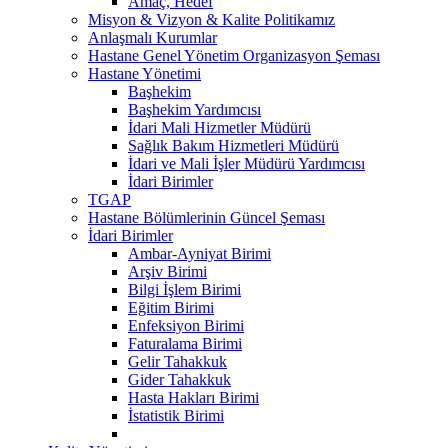
Amaç, Hedef
Misyon & Vizyon & Kalite Politikamız
Anlaşmalı Kurumlar
Hastane Genel Yönetim Organizasyon Şeması
Hastane Yönetimi
Başhekim
Başhekim Yardımcısı
İdari Mali Hizmetler Müdürü
Sağlık Bakım Hizmetleri Müdürü
İdari ve Mali İşler Müdürü Yardımcısı
İdari Birimler
TGAP
Hastane Bölümlerinin Güncel Şeması
İdari Birimler
Ambar-Ayniyat Birimi
Arşiv Birimi
Bilgi İşlem Birimi
Eğitim Birimi
Enfeksiyon Birimi
Faturalama Birimi
Gelir Tahakkuk
Gider Tahakkuk
Hasta Hakları Birimi
İstatistik Birimi