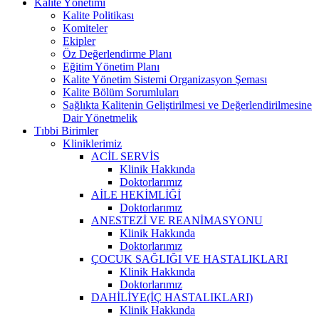
Kalite Yönetimi
Kalite Politikası
Komiteler
Ekipler
Öz Değerlendirme Planı
Eğitim Yönetim Planı
Kalite Yönetim Sistemi Organizasyon Şeması
Kalite Bölüm Sorumluları
Sağlıkta Kalitenin Geliştirilmesi ve Değerlendirilmesine
Dair Yönetmelik
Tıbbi Birimler
Kliniklerimiz
ACİL SERVİS
Klinik Hakkında
Doktorlarımız
AİLE HEKİMLİĞİ
Doktorlarımız
ANESTEZİ VE REANİMASYONU
Klinik Hakkında
Doktorlarımız
ÇOCUK SAĞLIĞI VE HASTALIKLARI
Klinik Hakkında
Doktorlarımız
DAHİLİYE(İÇ HASTALIKLARI)
Klinik Hakkında