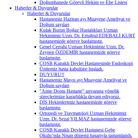
Doğumhanede Görevli Hekim ve Ebe Listesi
Haberler & Duyurular
Haberler & Duyurular
Hastanemiz Haziran ayı Muayene,Ameliyat ve
Doğum sayıları
Kulak Burun Boğaz Hastalıkları Uzman
Hekimimiz Uzm. Dr. Ertuğrul EDEBALİ KURT
hastanemizde göreve başlamıştır.
Genel Cerrahi Uzman Hekimimiz Uzm. Dr.
Zeynep ÖZDEMİR hastanemizde göreve
başlamıştır.
ÇOSB Kapaklı Devlet Hastanesinde Endoskopi
Ünitemiz hasta kabulüne başladı.
DUYURU!!
Hastanemiz Mayıs ayı Muayene,Ameliyat ve
Doğum sayıları
"Anne Dostu Hastane" unvanına yönelik
süreçlerimize kararlılıkla devam ediyoruz.
DİŞ Hekimlerimiz hastanemizde göreve
başlamıştır.
Ortopedi ve Travmatoloji Uzman Hekimimiz
Uzm. Dr. Sezai YILMAZ hastanemizde göreve
başlamıştır.
ÇOSB Kapaklı Devlet Hastanesi Gebe
Okulu’nda Nisan dönemi başarıyla tamamlandı.