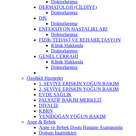
Doktorlarımız
DERMATOLOJİ (CİLDİYE)
Doktorlarımız
DİŞ
Doktorlarımız
ENFEKSİYON HASTALIKLARI
Doktorlarımız
FİZİK TEDAVİ VE REHABİLTASYON
Klinik Hakkında
Doktorlarımız
GENEL CERRAHİ
Klinik Hakkında
Doktorlarımız
Özellikli Hizmetler
1. SEVİYE ERİŞKİN YOĞUN BAKIM
2. SEVİYE ERİŞKİN YOĞUN BAKIM
EVDE SAĞLIK
PALYATİF BAKIM MERKEZİ
DİYALİZ
KBRN
YENİDOĞAN YOĞUN BAKIM
Anne & Bebek
Anne ve Bebek Dostu Hastane Aşamasında
Doğum İstatistikleri