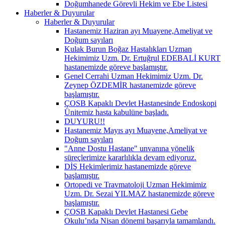
Doğumhanede Görevli Hekim ve Ebe Listesi
Haberler & Duyurular
Haberler & Duyurular
Hastanemiz Haziran ayı Muayene,Ameliyat ve
Doğum sayıları
Kulak Burun Boğaz Hastalıkları Uzman
Hekimimiz Uzm. Dr. Ertuğrul EDEBALİ KURT
hastanemizde göreve başlamıştır.
Genel Cerrahi Uzman Hekimimiz Uzm. Dr.
Zeynep ÖZDEMİR hastanemizde göreve
başlamıştır.
ÇOSB Kapaklı Devlet Hastanesinde Endoskopi
Ünitemiz hasta kabulüne başladı.
DUYURU!!
Hastanemiz Mayıs ayı Muayene,Ameliyat ve
Doğum sayıları
"Anne Dostu Hastane" unvanına yönelik
süreçlerimize kararlılıkla devam ediyoruz.
DİŞ Hekimlerimiz hastanemizde göreve
başlamıştır.
Ortopedi ve Travmatoloji Uzman Hekimimiz
Uzm. Dr. Sezai YILMAZ hastanemizde göreve
başlamıştır.
ÇOSB Kapaklı Devlet Hastanesi Gebe
Okulu’nda Nisan dönemi başarıyla tamamlandı.