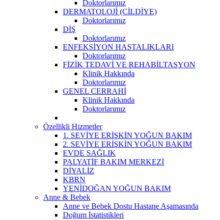
Doktorlarımız
DERMATOLOJİ (CİLDİYE)
Doktorlarımız
DİŞ
Doktorlarımız
ENFEKSİYON HASTALIKLARI
Doktorlarımız
FİZİK TEDAVİ VE REHABİLTASYON
Klinik Hakkında
Doktorlarımız
GENEL CERRAHİ
Klinik Hakkında
Doktorlarımız
Özellikli Hizmetler
1. SEVİYE ERİŞKİN YOĞUN BAKIM
2. SEVİYE ERİŞKİN YOĞUN BAKIM
EVDE SAĞLIK
PALYATİF BAKIM MERKEZİ
DİYALİZ
KBRN
YENİDOĞAN YOĞUN BAKIM
Anne & Bebek
Anne ve Bebek Dostu Hastane Aşamasında
Doğum İstatistikleri