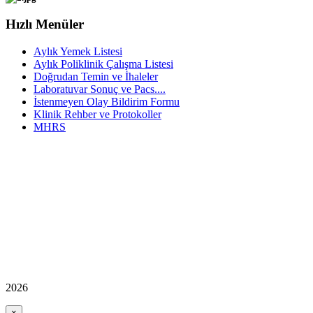
Hızlı Menüler
Aylık Yemek Listesi
Aylık Poliklinik Çalışma Listesi
Doğrudan Temin ve İhaleler
Laboratuvar Sonuç ve Pacs....
İstenmeyen Olay Bildirim Formu
Klinik Rehber ve Protokoller
MHRS
2026
×