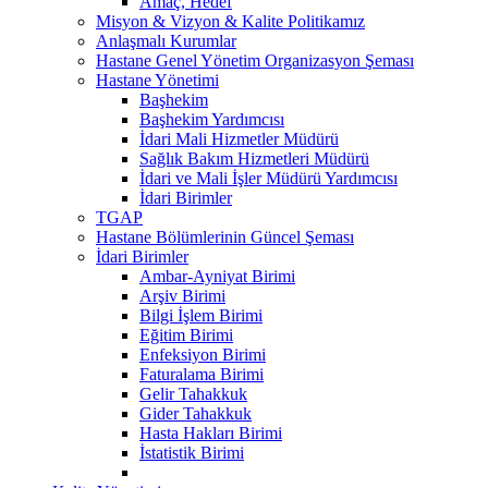
Amaç, Hedef
Misyon & Vizyon & Kalite Politikamız
Anlaşmalı Kurumlar
Hastane Genel Yönetim Organizasyon Şeması
Hastane Yönetimi
Başhekim
Başhekim Yardımcısı
İdari Mali Hizmetler Müdürü
Sağlık Bakım Hizmetleri Müdürü
İdari ve Mali İşler Müdürü Yardımcısı
İdari Birimler
TGAP
Hastane Bölümlerinin Güncel Şeması
İdari Birimler
Ambar-Ayniyat Birimi
Arşiv Birimi
Bilgi İşlem Birimi
Eğitim Birimi
Enfeksiyon Birimi
Faturalama Birimi
Gelir Tahakkuk
Gider Tahakkuk
Hasta Hakları Birimi
İstatistik Birimi