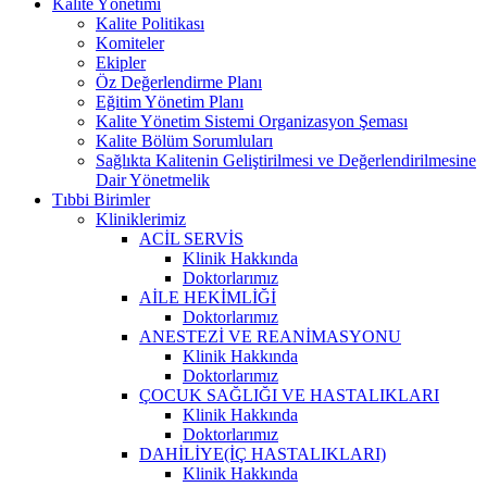
Kalite Yönetimi
Kalite Politikası
Komiteler
Ekipler
Öz Değerlendirme Planı
Eğitim Yönetim Planı
Kalite Yönetim Sistemi Organizasyon Şeması
Kalite Bölüm Sorumluları
Sağlıkta Kalitenin Geliştirilmesi ve Değerlendirilmesine
Dair Yönetmelik
Tıbbi Birimler
Kliniklerimiz
ACİL SERVİS
Klinik Hakkında
Doktorlarımız
AİLE HEKİMLİĞİ
Doktorlarımız
ANESTEZİ VE REANİMASYONU
Klinik Hakkında
Doktorlarımız
ÇOCUK SAĞLIĞI VE HASTALIKLARI
Klinik Hakkında
Doktorlarımız
DAHİLİYE(İÇ HASTALIKLARI)
Klinik Hakkında