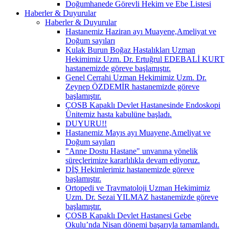
Doğumhanede Görevli Hekim ve Ebe Listesi
Haberler & Duyurular
Haberler & Duyurular
Hastanemiz Haziran ayı Muayene,Ameliyat ve
Doğum sayıları
Kulak Burun Boğaz Hastalıkları Uzman
Hekimimiz Uzm. Dr. Ertuğrul EDEBALİ KURT
hastanemizde göreve başlamıştır.
Genel Cerrahi Uzman Hekimimiz Uzm. Dr.
Zeynep ÖZDEMİR hastanemizde göreve
başlamıştır.
ÇOSB Kapaklı Devlet Hastanesinde Endoskopi
Ünitemiz hasta kabulüne başladı.
DUYURU!!
Hastanemiz Mayıs ayı Muayene,Ameliyat ve
Doğum sayıları
"Anne Dostu Hastane" unvanına yönelik
süreçlerimize kararlılıkla devam ediyoruz.
DİŞ Hekimlerimiz hastanemizde göreve
başlamıştır.
Ortopedi ve Travmatoloji Uzman Hekimimiz
Uzm. Dr. Sezai YILMAZ hastanemizde göreve
başlamıştır.
ÇOSB Kapaklı Devlet Hastanesi Gebe
Okulu’nda Nisan dönemi başarıyla tamamlandı.