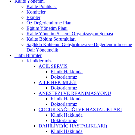
Kalite Yönetimi
Kalite Politikası
Komiteler
Ekipler
Öz Değerlendirme Planı
Eğitim Yönetim Planı
Kalite Yönetim Sistemi Organizasyon Şeması
Kalite Bölüm Sorumluları
Sağlıkta Kalitenin Geliştirilmesi ve Değerlendirilmesine
Dair Yönetmelik
Tıbbi Birimler
Kliniklerimiz
ACİL SERVİS
Klinik Hakkında
Doktorlarımız
AİLE HEKİMLİĞİ
Doktorlarımız
ANESTEZİ VE REANİMASYONU
Klinik Hakkında
Doktorlarımız
ÇOCUK SAĞLIĞI VE HASTALIKLARI
Klinik Hakkında
Doktorlarımız
DAHİLİYE(İÇ HASTALIKLARI)
Klinik Hakkında