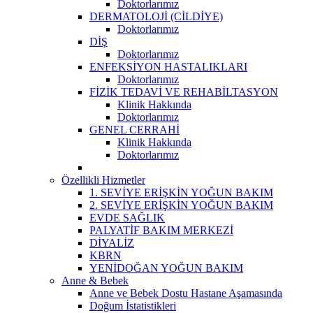
Doktorlarımız
DERMATOLOJİ (CİLDİYE)
Doktorlarımız
DİŞ
Doktorlarımız
ENFEKSİYON HASTALIKLARI
Doktorlarımız
FİZİK TEDAVİ VE REHABİLTASYON
Klinik Hakkında
Doktorlarımız
GENEL CERRAHİ
Klinik Hakkında
Doktorlarımız
Özellikli Hizmetler
1. SEVİYE ERİŞKİN YOĞUN BAKIM
2. SEVİYE ERİŞKİN YOĞUN BAKIM
EVDE SAĞLIK
PALYATİF BAKIM MERKEZİ
DİYALİZ
KBRN
YENİDOĞAN YOĞUN BAKIM
Anne & Bebek
Anne ve Bebek Dostu Hastane Aşamasında
Doğum İstatistikleri