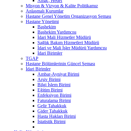
Amaç, Hedef
Misyon & Vizyon & Kalite Politikamız
Anlaşmalı Kurumlar
Hastane Genel Yönetim Organizasyon Şeması
Hastane Yönetimi
Başhekim
Başhekim Yardımcısı
İdari Mali Hizmetler Müdürü
Sağlık Bakım Hizmetleri Müdürü
İdari ve Mali İşler Müdürü Yardımcısı
İdari Birimler
TGAP
Hastane Bölümlerinin Güncel Şeması
İdari Birimler
Ambar-Ayniyat Birimi
Arşiv Birimi
Bilgi İşlem Birimi
Eğitim Birimi
Enfeksiyon Birimi
Faturalama Birimi
Gelir Tahakkuk
Gider Tahakkuk
Hasta Hakları Birimi
İstatistik Birimi