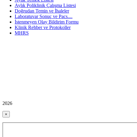
Aylık Poliklinik Çalışma Listesi
Doğrudan Temin ve İhaleler
Laboratuvar Sonuç ve Pacs....
İstenmeyen Olay Bildirim Formu
Klinik Rehber ve Protokoller
MHRS
2026
×