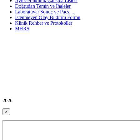
Aylık Poliklinik Çalışma Listesi
Doğrudan Temin ve İhaleler
Laboratuvar Sonuç ve Pacs....
İstenmeyen Olay Bildirim Formu
Klinik Rehber ve Protokoller
MHRS
2026
×