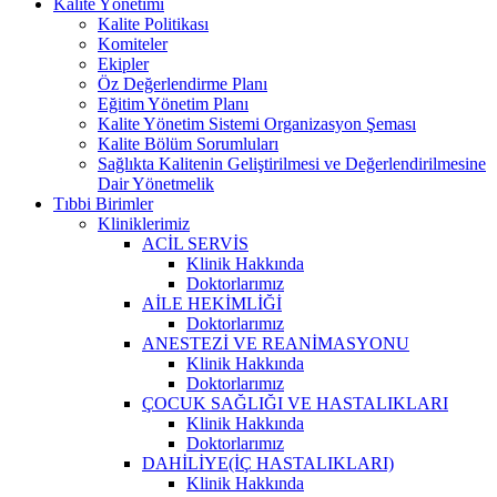
Kalite Yönetimi
Kalite Politikası
Komiteler
Ekipler
Öz Değerlendirme Planı
Eğitim Yönetim Planı
Kalite Yönetim Sistemi Organizasyon Şeması
Kalite Bölüm Sorumluları
Sağlıkta Kalitenin Geliştirilmesi ve Değerlendirilmesine
Dair Yönetmelik
Tıbbi Birimler
Kliniklerimiz
ACİL SERVİS
Klinik Hakkında
Doktorlarımız
AİLE HEKİMLİĞİ
Doktorlarımız
ANESTEZİ VE REANİMASYONU
Klinik Hakkında
Doktorlarımız
ÇOCUK SAĞLIĞI VE HASTALIKLARI
Klinik Hakkında
Doktorlarımız
DAHİLİYE(İÇ HASTALIKLARI)
Klinik Hakkında