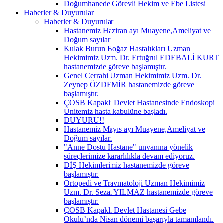
Doğumhanede Görevli Hekim ve Ebe Listesi
Haberler & Duyurular
Haberler & Duyurular
Hastanemiz Haziran ayı Muayene,Ameliyat ve
Doğum sayıları
Kulak Burun Boğaz Hastalıkları Uzman
Hekimimiz Uzm. Dr. Ertuğrul EDEBALİ KURT
hastanemizde göreve başlamıştır.
Genel Cerrahi Uzman Hekimimiz Uzm. Dr.
Zeynep ÖZDEMİR hastanemizde göreve
başlamıştır.
ÇOSB Kapaklı Devlet Hastanesinde Endoskopi
Ünitemiz hasta kabulüne başladı.
DUYURU!!
Hastanemiz Mayıs ayı Muayene,Ameliyat ve
Doğum sayıları
"Anne Dostu Hastane" unvanına yönelik
süreçlerimize kararlılıkla devam ediyoruz.
DİŞ Hekimlerimiz hastanemizde göreve
başlamıştır.
Ortopedi ve Travmatoloji Uzman Hekimimiz
Uzm. Dr. Sezai YILMAZ hastanemizde göreve
başlamıştır.
ÇOSB Kapaklı Devlet Hastanesi Gebe
Okulu’nda Nisan dönemi başarıyla tamamlandı.