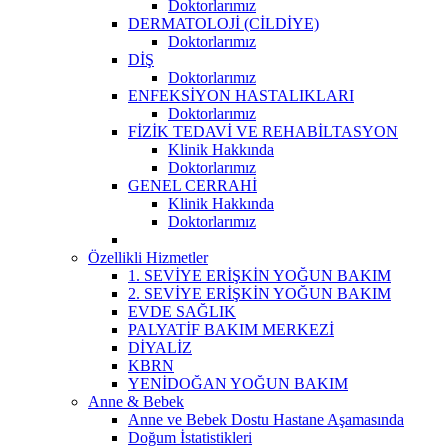
Doktorlarımız
DERMATOLOJİ (CİLDİYE)
Doktorlarımız
DİŞ
Doktorlarımız
ENFEKSİYON HASTALIKLARI
Doktorlarımız
FİZİK TEDAVİ VE REHABİLTASYON
Klinik Hakkında
Doktorlarımız
GENEL CERRAHİ
Klinik Hakkında
Doktorlarımız
Özellikli Hizmetler
1. SEVİYE ERİŞKİN YOĞUN BAKIM
2. SEVİYE ERİŞKİN YOĞUN BAKIM
EVDE SAĞLIK
PALYATİF BAKIM MERKEZİ
DİYALİZ
KBRN
YENİDOĞAN YOĞUN BAKIM
Anne & Bebek
Anne ve Bebek Dostu Hastane Aşamasında
Doğum İstatistikleri