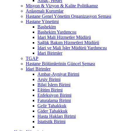
Amaç, Hedef
Misyon & Vizyon & Kalite Politikamız
Anlaşmalı Kurumlar
Hastane Genel Yönetim Organizasyon Şeması
Hastane Yönetimi
Başhekim
Başhekim Yardımcısı
İdari Mali Hizmetler Müdürü
Sağlık Bakım Hizmetleri Müdürü
İdari ve Mali İşler Müdürü Yardımcısı
İdari Birimler
TGAP
Hastane Bölümlerinin Güncel Şeması
İdari Birimler
Ambar-Ayniyat Birimi
Arşiv Birimi
Bilgi İşlem Birimi
Eğitim Birimi
Enfeksiyon Birimi
Faturalama Birimi
Gelir Tahakkuk
Gider Tahakkuk
Hasta Hakları Birimi
İstatistik Birimi